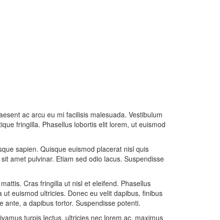
aesent ac arcu eu mi facilisis malesuada. Vestibulum
que fringilla. Phasellus lobortis elit lorem, ut euismod
ntesque sapien. Quisque euismod placerat nisl quis
sit amet pulvinar. Etiam sed odio lacus. Suspendisse
attis. Cras fringilla ut nisl et eleifend. Phasellus
 ut euismod ultricies. Donec eu velit dapibus, finibus
que ante, a dapibus tortor. Suspendisse potenti.
Vivamus turpis lectus, ultricies nec lorem ac, maximus