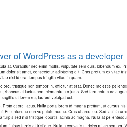
wer of WordPress as a developer
ula at. Curabitur nec enim mollis, vulputate sem quis, bibendum ex. Pr
 dolor sit amet, consectetur adipiscing elit. Cras pretium ex vitae tristi
itae nisi id erat tempus fringilla vitae in quam.
sto orci, tristique non tempor in, efficitur at erat. Donec molestie pelle
uam, rhoncus et luctus non, elementum a justo. Sed fermentum ac augue 
sagittis ut lorem eu, laoreet volutpat est.
. Proin et orci lacus. Nulla porta lorem id magna pretium, ut cursus nisi m
mi. Pellentesque non vulputate neque. Cras ut arcu leo. Sed lacinia urna
a turpis sed nisi tristique lobortis lacinia ac magna. Nulla at pellentes
 finibus turpis at tristique. Nullam convallis ultricies mi ac semper. 