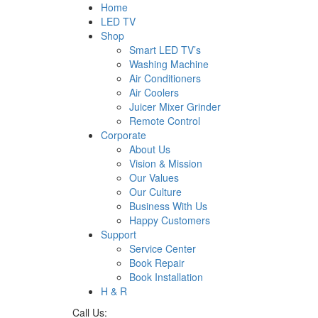
Home
LED TV
Shop
Smart LED TV’s
Washing Machine
Air Conditioners
Air Coolers
Juicer Mixer Grinder
Remote Control
Corporate
About Us
Vision & Mission
Our Values
Our Culture
Business With Us
Happy Customers
Support
Service Center
Book Repair
Book Installation
H & R
Call Us: