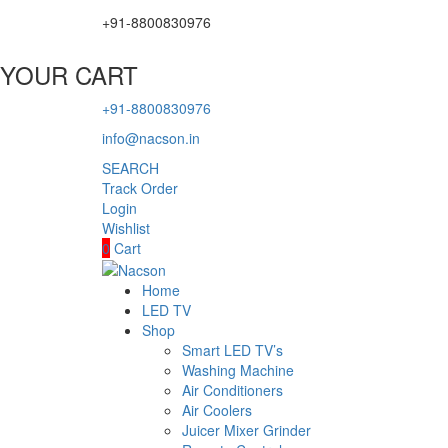
+91-8800830976
YOUR CART
+91-8800830976
info@nacson.in
SEARCH
Track Order
Login
Wishlist
0
Cart
Home
LED TV
Shop
Smart LED TV’s
Washing Machine
Air Conditioners
Air Coolers
Juicer Mixer Grinder