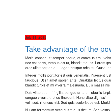
July 11, 2018
Take advantage of the po
Morbi consequat semper neque, et convallis arcu vehic
nec est porta, tempus est ut, blandit mauris. Lorem ipsum
eros ullamcorper id. Integer tristique odio mi. Quisque v
Integer mollis porttitor est quis venenatis. Praesent ju
faucibus. Ut sit amet sapien ante. Curabitur lectus q
blandit turpis et mi viverra malesuada. Duis massa nisl, 
Duis vitae quam fringilla, congue urna ut, lobortis turpis
congue viverra orci eu tincidunt. Nunc vitae dignissim 
velit sed, rhoncus nisl. Sed quis scelerisque est. Morbi 
Nullam fermentum vitae quam quis dictum. Sed vestibulum