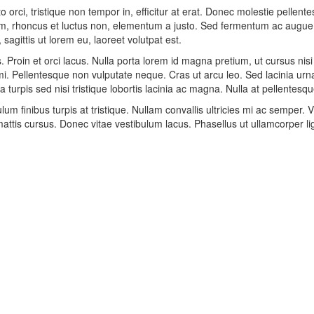
sto orci, tristique non tempor in, efficitur at erat. Donec molestie pelle
uam, rhoncus et luctus non, elementum a justo. Sed fermentum ac augue 
sagittis ut lorem eu, laoreet volutpat est.
. Proin et orci lacus. Nulla porta lorem id magna pretium, ut cursus nisi m
mi. Pellentesque non vulputate neque. Cras ut arcu leo. Sed lacinia urna
a turpis sed nisi tristique lobortis lacinia ac magna. Nulla at pellentes
 finibus turpis at tristique. Nullam convallis ultricies mi ac semper. 
tis cursus. Donec vitae vestibulum lacus. Phasellus ut ullamcorper li